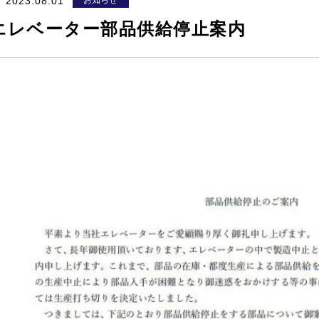
2023.08.01
お知らせ
段差解消機
エレベーター部品供給停止案内
いす式階段昇降機