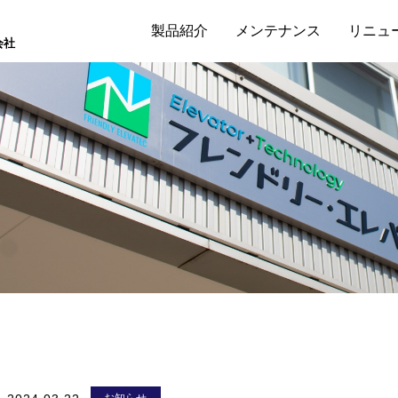
製品紹介
メンテナンス
リニュ
会社
ホームエレベーター
小型エレベーター
乗用エレベーター
荷物用エレベーター
小荷物専用昇降機
車いす用階段昇降機