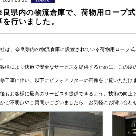
2024.03.22
お知らせ
段差解消機
奈良県内の物流倉庫で、荷物用ロープ
事を行いました。
いす式階段昇降機
弊社は、奈良県内の物流倉庫に設置されている荷物用ロープ式
た。
お客様により快適で安全なサービスを提供するために、この度
改修工事に伴い、以下にビフォアフターの画像をご覧いただけ
今後もお客様に最高のサービスを提供できるよう、技術の向上
何かご不明点やご質問がございましたら、お気軽にお問い合わ